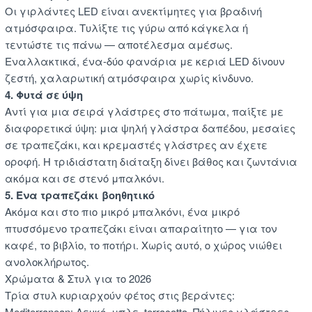
Οι γιρλάντες LED είναι ανεκτίμητες για βραδινή
ατμόσφαιρα. Τυλίξτε τις γύρω από κάγκελα ή
τεντώστε τις πάνω — αποτέλεσμα αμέσως.
Εναλλακτικά, ένα-δύο φανάρια με κεριά LED δίνουν
ζεστή, χαλαρωτική ατμόσφαιρα χωρίς κίνδυνο.
4. Φυτά σε ύψη
Αντί για μια σειρά γλάστρες στο πάτωμα, παίξτε με
διαφορετικά ύψη: μια ψηλή γλάστρα δαπέδου, μεσαίες
σε τραπεζάκι, και κρεμαστές γλάστρες αν έχετε
οροφή. Η τριδιάστατη διάταξη δίνει βάθος και ζωντάνια
ακόμα και σε στενό μπαλκόνι.
5. Ένα τραπεζάκι βοηθητικό
Ακόμα και στο πιο μικρό μπαλκόνι, ένα μικρό
πτυσσόμενο τραπεζάκι είναι απαραίτητο — για τον
καφέ, το βιβλίο, το ποτήρι. Χωρίς αυτό, ο χώρος νιώθει
ανολοκλήρωτος.
Χρώματα & Στυλ για το 2026
Τρία στυλ κυριαρχούν φέτος στις βεράντες:
Mediterranean: Λευκό, μπλε, terracotta. Πήλινες γλάστρες,