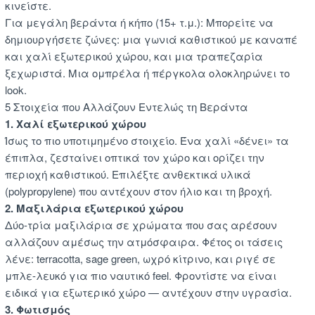
κινείστε.
Για μεγάλη βεράντα ή κήπο (15+ τ.μ.): Μπορείτε να
δημιουργήσετε ζώνες: μια γωνιά καθιστικού με καναπέ
και χαλί εξωτερικού χώρου, και μια τραπεζαρία
ξεχωριστά. Μια ομπρέλα ή πέργκολα ολοκληρώνει το
look.
5 Στοιχεία που Αλλάζουν Εντελώς τη Βεράντα
1. Χαλί εξωτερικού χώρου
Ίσως το πιο υποτιμημένο στοιχείο. Ένα χαλί «δένει» τα
έπιπλα, ζεσταίνει οπτικά τον χώρο και ορίζει την
περιοχή καθιστικού. Επιλέξτε ανθεκτικά υλικά
(polypropylene) που αντέχουν στον ήλιο και τη βροχή.
2. Μαξιλάρια εξωτερικού χώρου
Δύο-τρία μαξιλάρια σε χρώματα που σας αρέσουν
αλλάζουν αμέσως την ατμόσφαιρα. Φέτος οι τάσεις
λένε: terracotta, sage green, ωχρό κίτρινο, και ριγέ σε
μπλε-λευκό για πιο ναυτικό feel. Φροντίστε να είναι
ειδικά για εξωτερικό χώρο — αντέχουν στην υγρασία.
3. Φωτισμός