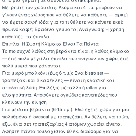
Μετρήστε τον χώρο σας. Ακόμα και 4 τ.μ. μπορούν να
γίνουν ένας χώρος που να θέλετε να κάθεστε — αρκεί
να έχετε σαφή ιδέα για το τι θέλετε να κάνετε εκεί:
πρωινό καφέ; Βραδινά γεύματα; Ανάγνωση; Η χρήση
καθορίζει τα έπιπλα.
Έπιπλα: Η Σωστή Κλίμακα Είναι Τα Πάντα
Το πιο συχνό λάθος στη βεράντα είναι η λάθος κλίμακα
— είτε πολύ μεγάλα έπιπλα που πνίγουν τον χώρο, είτε
πολύ μικρά που χάνονται.
Για μικρό μπαλκόνι (έως 6 τ.μ.): Ένα bistro set —
τραπεζάκι και 2 καρέκλες — είναι η κλασική και
αποδοτική λύση. Επιλέξτε μέταλλο ή rattan για
ελαφρύτητα. Αποφύγετε ογκώδεις καναπέδες που
κλείνουν την κίνηση.
Για μεσαία βεράντα (6-15 τ.μ.): Εδώ έχετε χώρο για μια
πολυθρόνα ή loveseat με τραπεζάκι. Αν θέλετε να τρώτε
έξω, ένα σετ τραπεζαρίας 4 ατόμων χωράει άνετα.
Αφήστε πάντα τουλάχιστον 60 εκ. διάδρομο για να