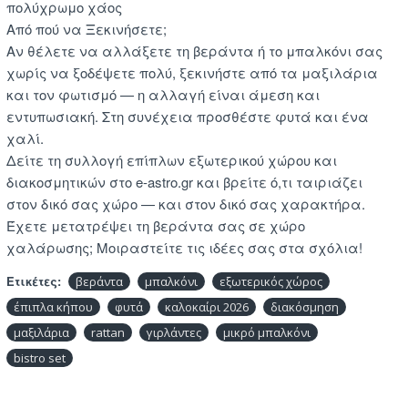
πολύχρωμο χάος
Από πού να Ξεκινήσετε;
Αν θέλετε να αλλάξετε τη βεράντα ή το μπαλκόνι σας
χωρίς να ξοδέψετε πολύ, ξεκινήστε από τα μαξιλάρια
και τον φωτισμό — η αλλαγή είναι άμεση και
εντυπωσιακή. Στη συνέχεια προσθέστε φυτά και ένα
χαλί.
Δείτε τη συλλογή επίπλων εξωτερικού χώρου και
διακοσμητικών στο e-astro.gr και βρείτε ό,τι ταιριάζει
στον δικό σας χώρο — και στον δικό σας χαρακτήρα.
Έχετε μετατρέψει τη βεράντα σας σε χώρο
χαλάρωσης; Μοιραστείτε τις ιδέες σας στα σχόλια!
Ετικέτες:
βεράντα
μπαλκόνι
εξωτερικός χώρος
έπιπλα κήπου
φυτά
καλοκαίρι 2026
διακόσμηση
μαξιλάρια
rattan
γιρλάντες
μικρό μπαλκόνι
bistro set