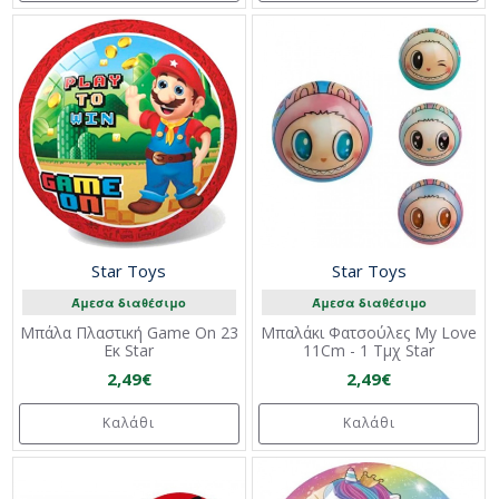
Star Toys
Star Toys
Άμεσα διαθέσιμο
Άμεσα διαθέσιμο
Μπάλα Πλαστική Game On 23
Μπαλάκι Φατσούλες My Love
Εκ Star
11Cm - 1 Τμχ Star
2,49€
2,49€
Καλάθι
Καλάθι