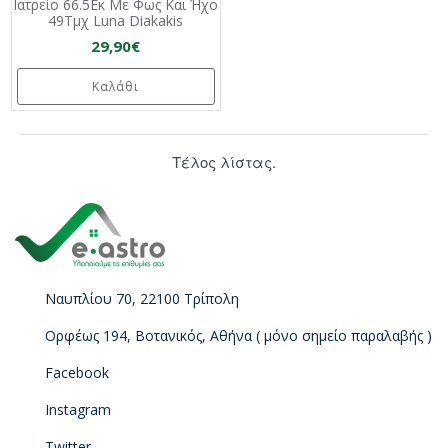
Ιατρείο 66.5Εκ Με Φως Και Ήχο
49Τμχ Luna Diakakis
29,90€
Καλάθι
Τέλος λίστας.
Ναυπλίου 70, 22100 Τρίπολη
Ορφέως 194, Βοτανικός, Αθήνα ( μόνο σημείο παραλαβής )
Facebook
Instagram
Twitter