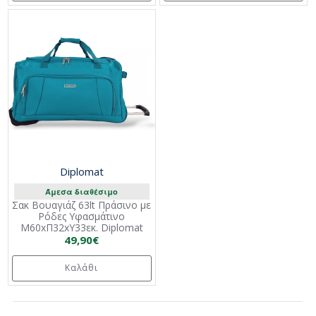
Diplomat
Άμεσα διαθέσιμο
Σακ Βουαγιάζ 63lt Πράσινο με
Ρόδες Υφασμάτινο
Μ60xΠ32xΥ33εκ. Diplomat
49,90€
Καλάθι