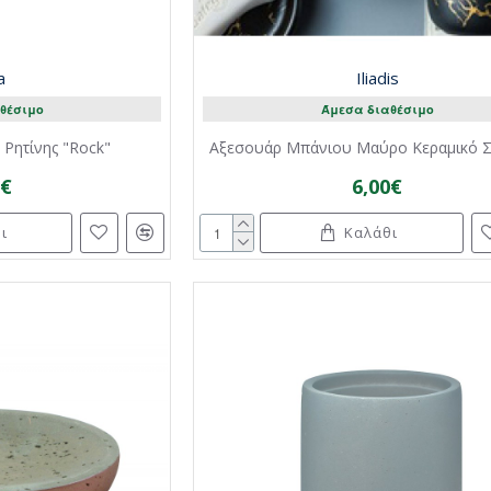
a
Iliadis
θέσιμο
Άμεσα διαθέσιμο
Ρητίνης "Rock"
Αξεσουάρ Μπάνιου Μαύρο Κεραμικό Σ
0€
6,00€
ι
Καλάθι