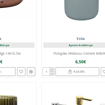
a
Estia
θέσιμο
Άμεσα διαθέσιμο
ge 14x10,7εκ
Ποτηράκι Μπάνιου Cement 8x8x9
0€
6,50€
ι
Καλάθι