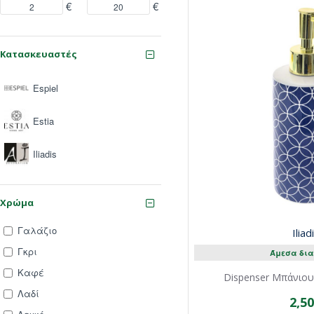
€
€
Κατασκευαστές
Espiel
Estia
Iliadis
Χρώμα
Γαλάζιο
Iliad
Γκρι
Άμεσα δια
Καφέ
Dispenser Μπάνιου
Λαδί
2,5