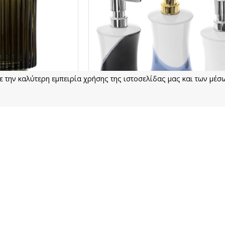
ε την καλύτερη εμπειρία χρήσης της ιστοσελίδας μας και των μέσ
a
Iliadis
-10 Ημέρες
Παράδοση σε 4-10 Ημέρες
 7.5x7.5x9.7Cm Olive
Βάζο Κεραμικό Για Υγρό Σαπούνι Φ8x
stia
Σχέδια
0€
3,60€
ι
Καλάθι