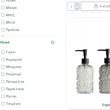
Λευκό
Καλάθ
Μαύρο
Μπέζ
Μπλέ
Πράσινο
Χρυσό
Υλικό
Γυαλί
Κεραμικό
Μπαμπού
Πλαστικό
Πολυρεζίνη
Πορσελάνη
Ρητίνη
Τσιμέντο
Espi