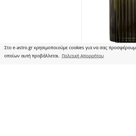
Στο e-astro.gr xρησιμοποιούμε cookies για να σας προσφέρουμ
οποίων αυτή προβάλλεται.
Πολιτική Απορρήτου
Esti
Παράδοση σε 4
Ποτηράκι Μπάνιου Glass
Green E
3,0
Καλάθ