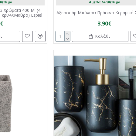
θέσιμο
Άμεσα διαθέσιμο
3 Χρώματα 400 Ml (4
Αξεσουάρ Μπάνιου Πράσινο Κεραμικό 
Γκρι/4XΜαύρο) Espiel
0€
3,90€
ι
Καλάθι