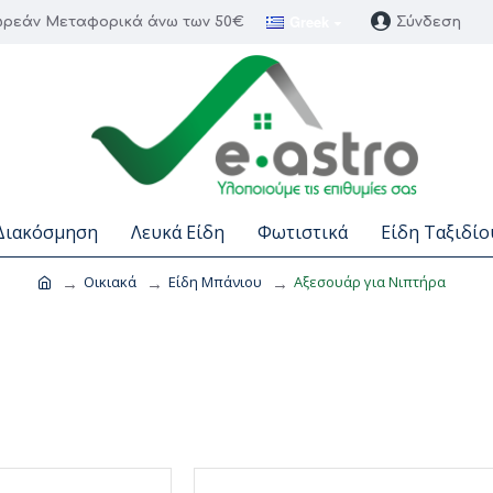
Greek
ρεάν Μεταφορικά άνω των 50€
Σύνδεση
Διακόσμηση
Λευκά Είδη
Φωτιστικά
Είδη Ταξιδίο
Οικιακά
Είδη Μπάνιου
Αξεσουάρ για Νιπτήρα