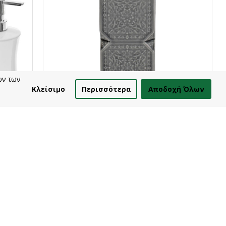
ων των
Κλείσιμο
Περισσότερα
Αποδοχή Όλων
Estia
Παράδοση σε 4-10 Ημέρες
17 Εκ 3
Ποτηράκι Μπάνιου Feng Shui Πήλινο Γκρι Estia
3,80€
Καλάθι