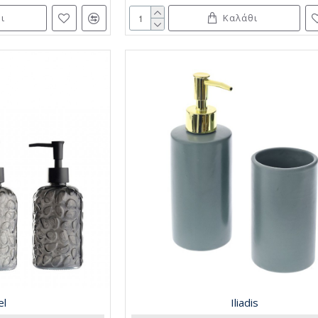
ι
Καλάθι
el
Iliadis