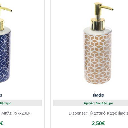
is
Iliadis
θέσιμο
Άμεσα διαθέσιμο
 Μπλε 7x7x20Eκ
Dispenser Πλαστικό Καφέ Iliadi
0€
2,50€