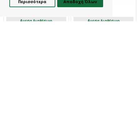
Περισσότερα
Αποδοχή Όλων
Φίλτρα
Diakakis
Diakakis
Άμεσα διαθέσιμο
Άμεσα διαθέσιμο
Συσκευή Ζυμαρικών Σετ Με
Κουζίνα 45Εκ Με Φως & Ήχο
Πλαστοζυμαράκια 44.5x10x28Εκ
27x10x38,5Eκ Luna
Luna
24,90€
24,90€
Καλάθι
Καλάθι
Diakakis
Diakakis