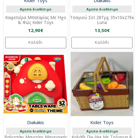
Kider Toys
Diakakis
Άμεσα διαθέσιμο
Άμεσα διαθέσιμο
Καφετιέρα Μπαταρίας Με Ήχο
Τσαγιού Σετ 28Τμχ 35x10x27Εκ
& Φώς Kider Toys
Luna
12,90€
13,50€
Καλάθι
Καλάθι
Diakakis
Kider Toys
Άμεσα διαθέσιμο
Άμεσα διαθέσιμο
Βαλιτσάκι Μανιτάρι Μαγειρικής
Καλάθι Πικ-Νικ Με Τρόφιμα &