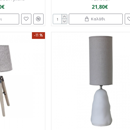
0€
21,80€
ι
Καλάθι
-11 %