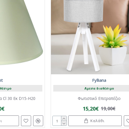
ht
Fylliana
θέσιμο
Άμεσα διαθέσιμο
 Cl 30 Eκ D15-H20
Φωτιστικό Επιτραπέζιο
0€
15,20€
19,00€
ι
Καλάθι