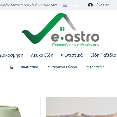
Greek
ρεάν Μεταφορικά άνω των 50€
Σύνδεση
Διακόσμηση
Λευκά Είδη
Φωτιστικά
Είδη Ταξιδίο
Φωτιστικά
Εσωτερικού Χώρου
Επιτραπέζια