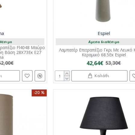
ana
Espiel
θέσιμο
Άμεσα διαθέσιμο
τραπέζιο Fl4048 Μαύρο
Λαμπατέρ Επιτραπέζιο Γκρι Με Λευκό
η Βάση 28X73Εκ E27
Κεραμικό 68.5Εκ Espiel
ana
42,64€
52,00€
53,30€
ι
Καλάθι
-20 %