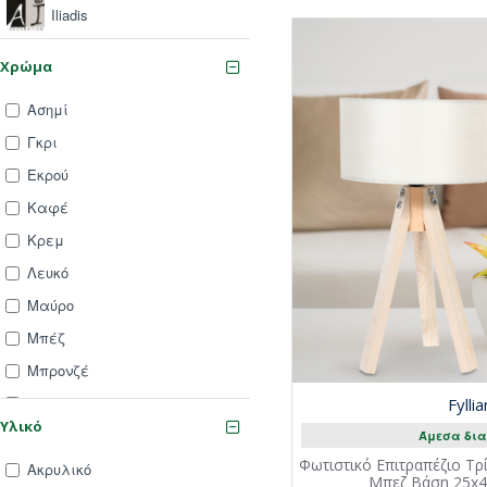
Iliadis
MarHome
Χρώμα
Ασημί
Γκρι
Εκρού
Καφέ
Κρεμ
Λευκό
Μαύρο
Μπέζ
Μπρονζέ
Χρυσό
Fylli
Υλικό
Άμεσα δια
Φωτιστικό Επιτραπέζιο Τ
Ακρυλικό
Μπεζ Βάση 25x45