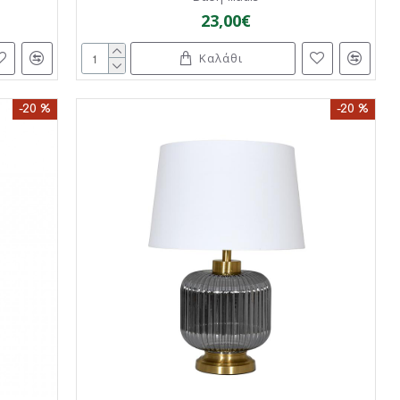
23,00€
Καλάθι
-20 %
-20 %