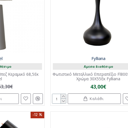
el
Fylliana
θέσιμο
Άμεσα διαθέσιμο
πεζ Κεραμικό 68,5Εκ
Φωτιστικό Μεταλλικό Επιτραπέζιο Fl80
el
Χρώμα 30X55Εκ Fylliana
43,00€
53,30€
ι
Καλάθι
-12 %