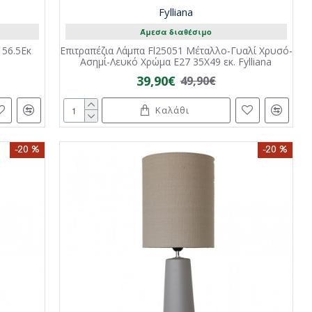
Fylliana
Άμεσα διαθέσιμο
 56.5Εκ
Επιτραπέζια Λάμπα Fl25051 Μέταλλο-Γυαλί Χρυσό-
Ασημί-Λευκό Χρώμα Ε27 35X49 εκ. Fylliana
39,90€
49,90€
Καλάθι
-20 %
-20 %