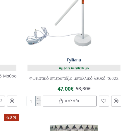
Fylliana
Άμεσα διαθέσιμο
05 Μαύρο
Φωτιστικό επιτραπέζιο μεταλλικό λευκό lt6022
47,00€
53,30€
Καλάθι
-20 %