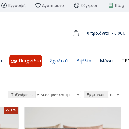
Εγγραφή
Αγαπημένα
Σύγκριση
Blog
0 προϊόν(τα) - 0,00€
υ
Παιχνίδια
Σχολικά
Βιβλία
Μόδα
ΠΡ
Ταξινόμηση:
Εμφάνιση:
-20 %