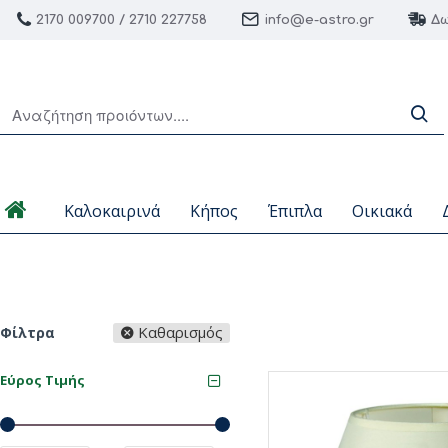
2170 009700 / 2710 227758
info@e-astro.gr
Δω
Καλοκαιρινά
Κήπος
Έπιπλα
Οικιακά
Καθαρισμός
Φίλτρα
Εύρος Τιμής