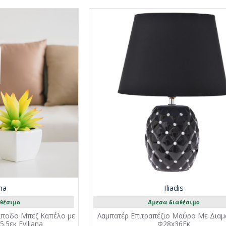
ana
Iliadis
θέσιμο
Άμεσα διαθέσιμο
ρίποδο Μπεζ Καπέλο με
Λαμπατέρ Επιτραπέζιο Μαύρο Με Διαμ
.5εκ Fylliana
Φ28x36Εκ