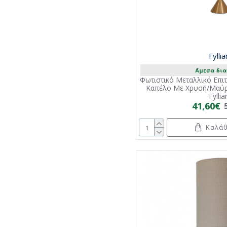
Fylli
Άμεσα δια
Φωτιστικό Μεταλλικό Επι
Καπέλο Με Χρυσή/Μα΄ύρ
Fylli
41,60€
Καλάθ