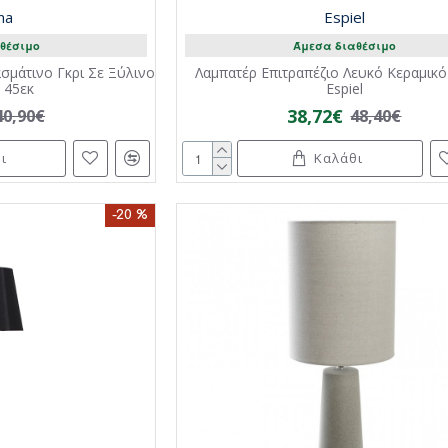
ana
Espiel
θέσιμο
Άμεσα διαθέσιμο
σμάτινο Γκρι Σε Ξύλινο
Λαμπατέρ Επιτραπέζιο Λευκό Κεραμικό
 45εκ
Espiel
38,72€
40,90€
48,40€
ι
Καλάθι
-20 %