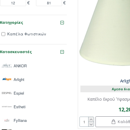
€
€
Κατηγορίες
Καπέλα Φωτιστικών
Κατασκευαστές
ANKOR
Arlight
Arlig
Άμεσα δια
Espiel
Καπέλο Εκρού Ύφασμα
Estheti
12,2
Fylliana
Καλάθ