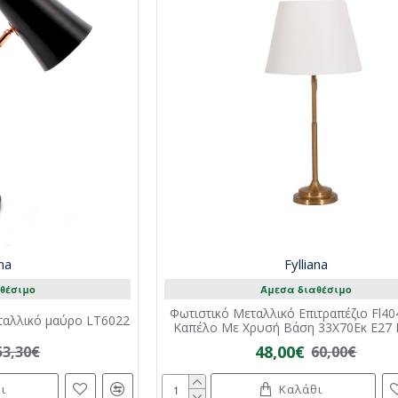
ana
Fylliana
θέσιμο
Άμεσα διαθέσιμο
Φωτιστικό Μεταλλικό Επιτραπέζιο Fl40
εταλλικό μαύρο LT6022
Καπέλο Με Χρυσή Βάση 33X70Εκ E27 F
48,00€
53,30€
60,00€
ι
Καλάθι