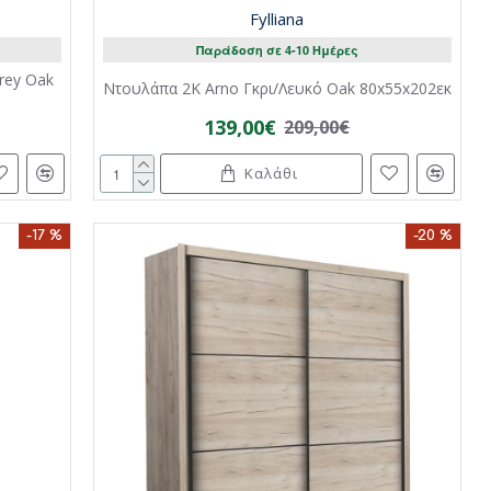
Fylliana
Παράδοση σε 4-10 Ημέρες
rey Oak
Ντουλάπα 2Κ Arno Γκρι/Λευκό Oak 80x55x202εκ
139,00€
209,00€
Καλάθι
-17 %
-20 %