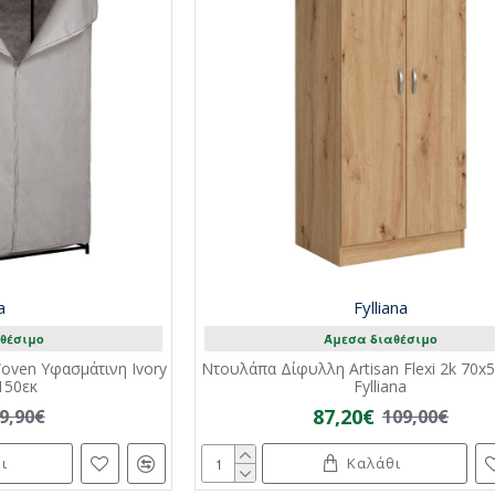
a
Fylliana
θέσιμο
Άμεσα διαθέσιμο
ven Υφασμάτινη Ivory
Ντουλάπα Δίφυλλη Artisan Flexi 2k 70
150εκ
Fylliana
87,20€
9,90€
109,00€
ι
Καλάθι