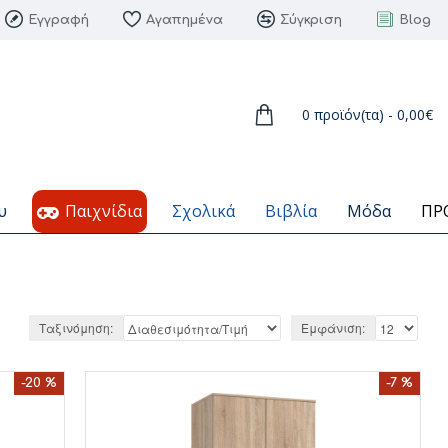
Εγγραφή
Αγαπημένα
Σύγκριση
Blog
0 προϊόν(τα) - 0,00€
υ
Παιχνίδια
Σχολικά
Βιβλία
Μόδα
ΠΡ
Ταξινόμηση:
Εμφάνιση:
-20 %
-7 %