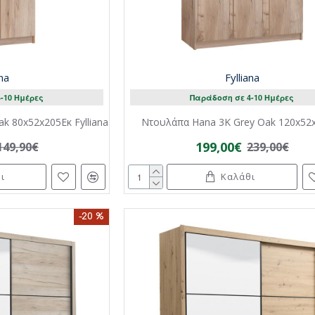
ana
Fylliana
-10 Ημέρες
Παράδοση σε 4-10 Ημέρες
k 80x52x205Εκ Fylliana
Ντουλάπα Hana 3K Grey Oak 120x52
199,00€
149,90€
239,00€
ι
Καλάθι
-20 %