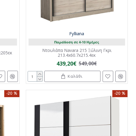
Fylliana
Παράδοση σε 4-10 Ημέρες
Ντουλάπα Navara 215 Ξύλινη Γκρι
x205εκ
213.4x60.7x215.4εκ
439,20€
549,00€
Καλάθι
-20 %
-20 %