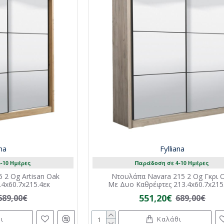
ana
Fylliana
-10 Ημέρες
Παράδοση σε 4-10 Ημέρες
 2 Og Artisan Oak
Ντουλάπα Navara 215 2 Og Γκρι 
4x60.7x215.4εκ
Με Δυο Καθρέφτες 213.4x60.7x215
551,20€
689,00€
689,00€
ι
Καλάθι