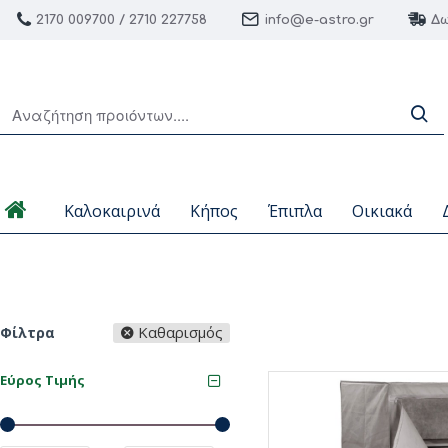
2170 009700 / 2710 227758
info@e-astro.gr
Δω
Καλοκαιρινά
Κήπος
Έπιπλα
Οικιακά
Καθαρισμός
Φίλτρα
Εύρος Τιμής