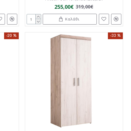
255,00€
319,00€
Καλάθι
-20 %
-33 %