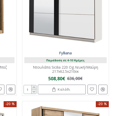
Fylliana
Παράδοση σε 4-10 Ημέρες
Μπεζ
Ντουλάπα Sicilia 220 Og Λευκή/Μαύρη
217x62.5x210εκ
508,80€
636,00€
Καλάθι
-20 %
-20 %