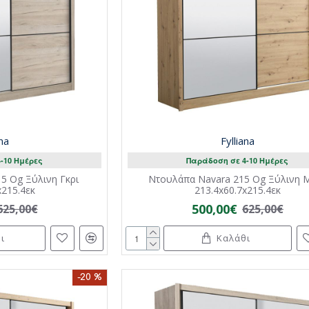
ana
Fylliana
-10 Ημέρες
Παράδοση σε 4-10 Ημέρες
5 Og Ξύλινη Γκρι
Ντουλάπα Navara 215 Og Ξύλινη 
x215.4εκ
213.4x60.7x215.4εκ
500,00€
625,00€
625,00€
ι
Καλάθι
-20 %