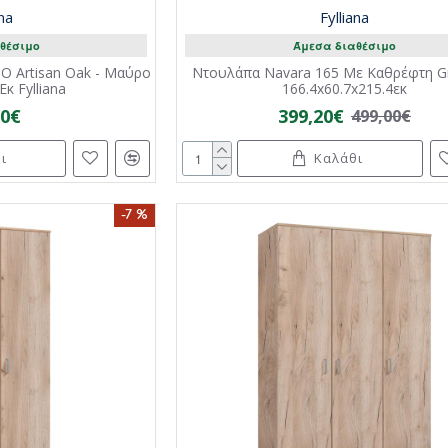
ana
Fylliana
θέσιμο
Άμεσα διαθέσιμο
O Artisan Oak - Μαύρο
Ντουλάπα Navara 165 Με Καθρέφτη G
κ Fylliana
166.4x60.7x215.4εκ
00€
399,20€
499,00€
ι
Καλάθι
-7 %