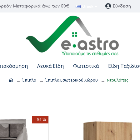
Greek
ρεάν Μεταφορικά άνω των 50€
Σύνδεση
Διακόσμηση
Λευκά Είδη
Φωτιστικά
Είδη Ταξιδίο
Έπιπλα
Έπιπλα Εσωτερικού Χώρου
Ντουλάπες
--81 %