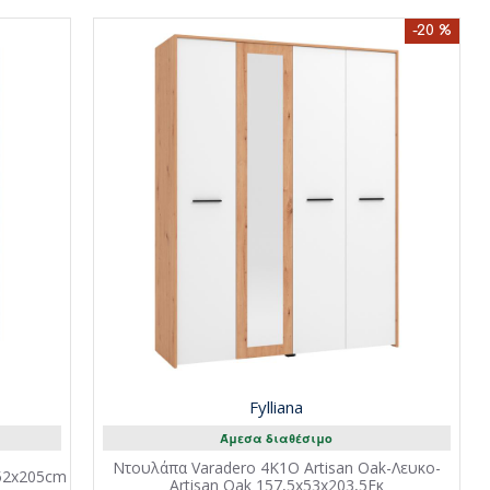
-20 %
Fylliana
Άμεσα διαθέσιμο
Ντουλάπα Varadero 4K1O Artisan Oak-Λευκο-
x52x205cm
Artisan Oak 157,5x53x203,5Εκ