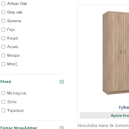
Artisan Oak
Grey oak
Sonoma
Γκρι
Καφέ
Λευκό
Μαύρο
Μπέζ
Υλικό
Μελαμίνη
Ξύλο
Fylli
Ύφασμα
Άμεσα δια
Ντουλάπα Hana 3k Sonoma 
Τύπος Ντουλάπας