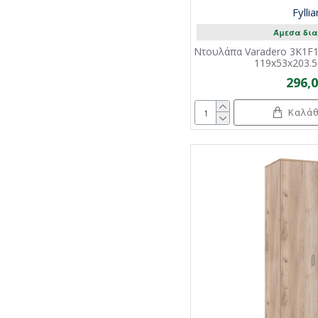
Fylli
Άμεσα δια
Ντουλάπα Varadero 3K1F1
119x53x203.5Ε
296,
Καλάθ