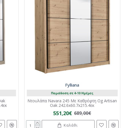
Fylliana
Παράδοση σε 4-10 Ημέρες
Oak
Ντουλάπα Navara 245 Με Καθρέφτη Og Artisan
.4εκ
Oak 242.6x60.7x215.4εκ
551,20€
689,00€
Καλάθι