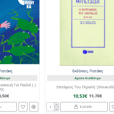
 Πατάκη
Εκδόσεις Πατάκη
θέσιμο
Άμεσα διαθέσιμο
ασκευή Για Παιδιά ) |
Επιτάφιος Του Περικλή |Θουκυδί
ης
10,53€
8,50€
11,70€
ι
Καλάθι