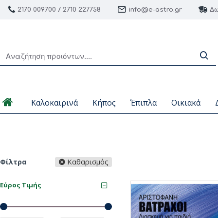
2170 009700 / 2710 227758
info@e-astro.gr
Δω
Καλοκαιρινά
Κήπος
Έπιπλα
Οικιακά
Καθαρισμός
Φίλτρα
Εύρος Τιμής