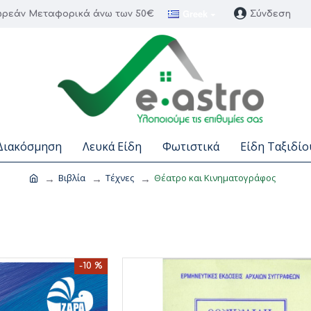
Greek
ρεάν Μεταφορικά άνω των 50€
Σύνδεση
Διακόσμηση
Λευκά Είδη
Φωτιστικά
Είδη Ταξιδίο
Βιβλία
Τέχνες
Θέατρο και Κινηματογράφος
-10 %