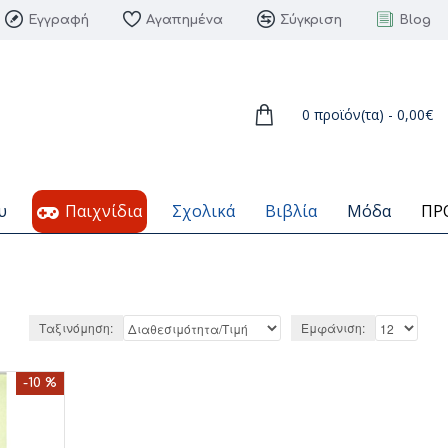
Εγγραφή
Αγαπημένα
Σύγκριση
Blog
0 προϊόν(τα) - 0,00€
υ
Παιχνίδια
Σχολικά
Βιβλία
Μόδα
ΠΡ
Ταξινόμηση:
Εμφάνιση:
-10 %