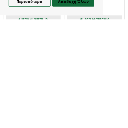
Περισσότερα
Αποδοχή Όλων
Φίλτρα
Estia
Estia
Άμεσα διαθέσιμο
Άμεσα διαθέσιμο
Estia Κουτάλι Φαγητού Edge
Κουτάλι Φαγητού Pure
Black Ανοξείδωτο Ατσάλι 18/0
Ανοξείδωτο Ατσάλι 18/0 Mat
Μαύρο Mατ
Estia
1,00€
1,00€
Καλάθι
Καλάθι
Estia
Estia