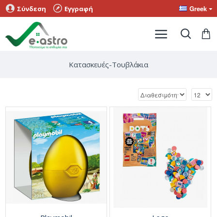
Greek
Σύνδεση
Εγγραφή
Κατασκευές-Τουβλάκια