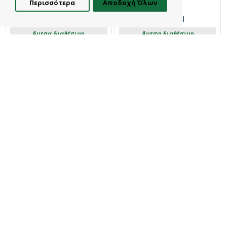
Περισσότερα
Αποδοχή Όλων
Φίλτρα
Playmobil
Playmobil
Άμεσα διαθέσιμο
Άμεσα διαθέσιμο
Gift Set Βοτανολόγος 71188
Gift Set Οδικά Έργα 71185
Playmobil
Playmobil
8,90€
8,90€
Καλάθι
Καλάθι
Playmobil
Playmobil