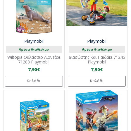
Playmobil
Playmobil
Άμεσα διαθέσιμο
Άμεσα διαθέσιμο
Wiltopia Θαλάσσιο Λιοντάρι
Διασώστης Και Παιδάκι 71245
71288 Playmobil
Playmobil
7,90€
7,90€
Καλάθι
Καλάθι