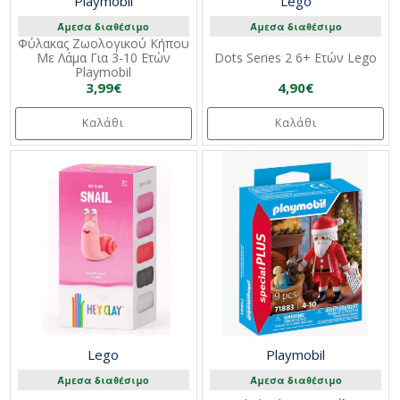
Playmobil
Lego
Άμεσα διαθέσιμο
Άμεσα διαθέσιμο
Φύλακας Ζωολογικού Κήπου
Με Λάμα Για 3-10 Ετών
Dots Series 2 6+ Ετών Lego
Playmobil
3,99€
4,90€
Καλάθι
Καλάθι
Lego
Playmobil
Άμεσα διαθέσιμο
Άμεσα διαθέσιμο