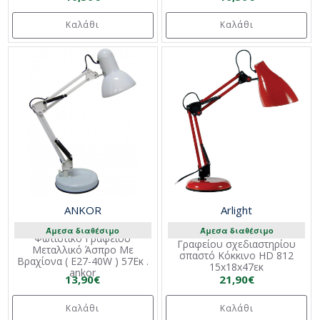
Καλάθι
Καλάθι
ANKOR
Arlight
Άμεσα διαθέσιμο
Άμεσα διαθέσιμο
Φωτιστικό Γραφείου
Γραφείου σχεδιαστηρίου
Μεταλλικό Άσπρο Με
σπαστό Κόκκινο HD 812
Βραχίονα ( E27-40W ) 57Εκ .
15x18x47εκ
ankor
13,90€
21,90€
Καλάθι
Καλάθι