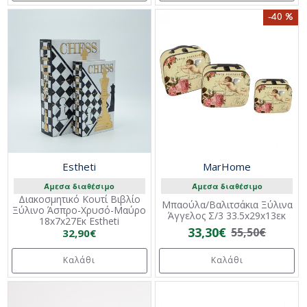
-40 %
Estheti
MarHome
Άμεσα διαθέσιμο
Άμεσα διαθέσιμο
Διακοσμητικό Κουτί Βιβλίο
Μπαούλα/Βαλιτσάκια Ξύλινα
Ξύλινο Άσπρο-Χρυσό-Μαύρο
Άγγελος Σ/3 33.5x29x13εκ
18x7x27Εκ Estheti
33,30€
55,50€
32,90€
Καλάθι
Καλάθι