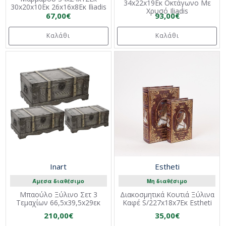
34x22x19Eκ Οκτάγωνο Με
30x20x10Eκ 26x16x8Eκ Iliadis
Χρυσό Iliadis
67,00€
93,00€
Καλάθι
Καλάθι
Inart
Estheti
Άμεσα διαθέσιμο
Μη διαθέσιμο
Μπαούλο Ξύλινο Σετ 3
Διακοσμητικά Κουτιά Ξύλινα
Τεμαχίων 66,5x39,5x29εκ
Καφέ S/227x18x7Εκ Estheti
210,00€
35,00€