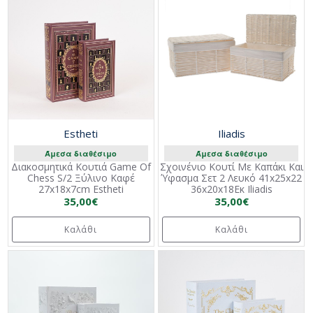
Estheti
Iliadis
Άμεσα διαθέσιμο
Άμεσα διαθέσιμο
Διακοσμητικά Κουτιά Game Of
Σχοινένιο Κουτί Με Καπάκι Και
Chess S/2 Ξύλινο Καφέ
Ύφασμα Σετ 2 Λευκό 41x25x22
27x18x7cm Estheti
36x20x18Εκ Iliadis
35,00€
35,00€
Καλάθι
Καλάθι