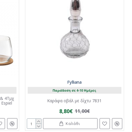
Fylliana
Παράδοση σε 4-10 Ημέρες
 & 4Τμχ
Καράφα οβάλ με δίχτυ 7831
Espiel
8,80€
11,00€
Καλάθι