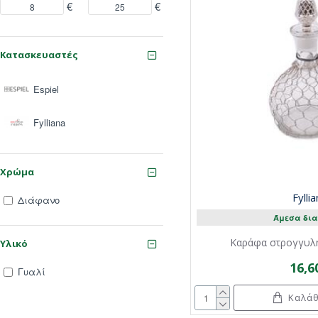
€
€
Κατασκευαστές
Espiel
Fylliana
Χρώμα
Fylli
Διάφανο
Άμεσα δια
Καράφα στρογγυλή
Υλικό
16,6
Γυαλί
Καλάθ