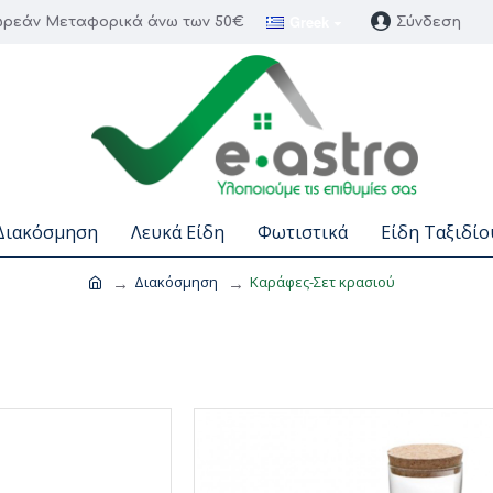
Greek
ρεάν Μεταφορικά άνω των 50€
Σύνδεση
Διακόσμηση
Λευκά Είδη
Φωτιστικά
Είδη Ταξιδίο
Διακόσμηση
Καράφες-Σετ κρασιού