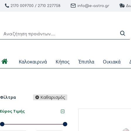
2170 009700 / 2710 227758
info@e-astro.gr
Δω
Καλοκαιρινά
Κήπος
Έπιπλα
Οικιακά
Καθαρισμός
Φίλτρα
Εύρος Τιμής