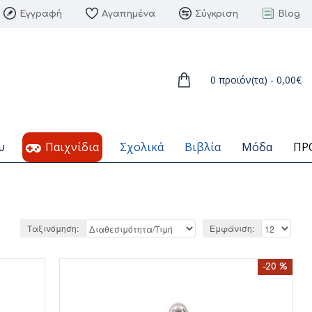
Εγγραφή
Αγαπημένα
Σύγκριση
Blog
0 προϊόν(τα) - 0,00€
υ
Παιχνίδια
Σχολικά
Βιβλία
Μόδα
ΠΡ
Ταξινόμηση:
Εμφάνιση:
-20 %