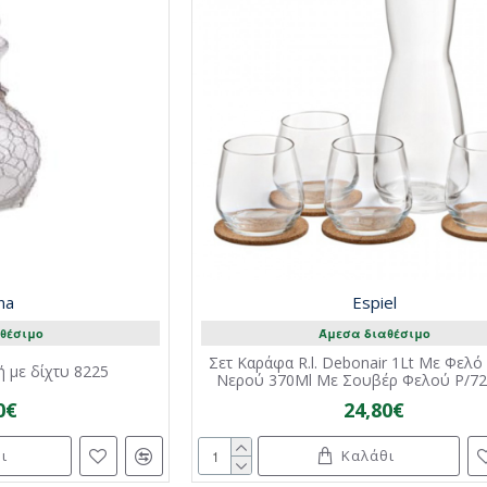
ana
Espiel
θέσιμο
Άμεσα διαθέσιμο
Σετ Καράφα R.l. Debonair 1Lt Με Φελό
 με δίχτυ 8225
Νερού 370Ml Με Σουβέρ Φελού P/72 
0€
24,80€
ι
Καλάθι