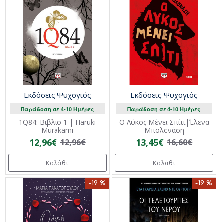
Εκδόσεις Ψυχογιός
Εκδόσεις Ψυχογιός
Παράδοση σε 4-10 Ημέρες
Παράδοση σε 4-10 Ημέρες
1Q84: Βιβλιo 1 | Haruki
Ο Λύκος Μένει Σπίτι|Έλενα
Murakami
Μπολονάση
12,96€
13,45€
12,96€
16,60€
Καλάθι
Καλάθι
-19 %
-19 %