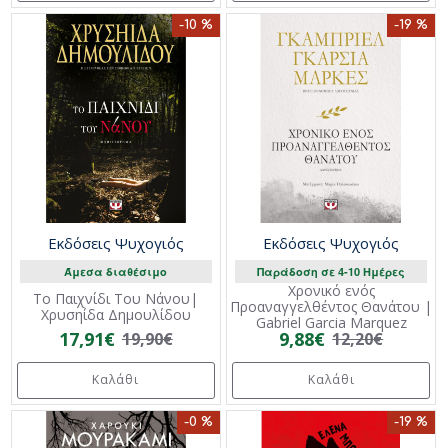
-10 %
-19 %
Εκδόσεις Ψυχογιός
Εκδόσεις Ψυχογιός
Άμεσα διαθέσιμο
Παράδοση σε 4-10 Ημέρες
Χρονικό ενός
Το Παιχνίδι Του Νάνου|
Προαναγγελθέντος Θανάτου |
Χρυσηίδα Δημουλίδου
Gabriel Garcia Marquez
17,91€
9,88€
19,90€
12,20€
Καλάθι
Καλάθι
-0 %
-19 %