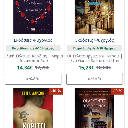
Εκδόσεις Ψυχογιός
Εκδόσεις Ψυχογιός
Παράδοση σε 4-10 Ημέρες
Παράδοση σε 4-10 Ημέρες
Ολική Έκλειψη Καρδιάς | Μαρία
Οι Τελετουργίες του Νερού |
Παναγοπούλου
Eva Garcia Saenz de Urturi
14,34€
15,23€
17,70€
18,80€
Καλάθι
Καλάθι
-10 %
-10 %