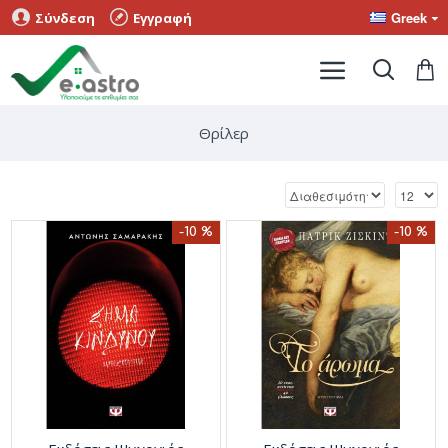
Greek
Σύνδεση
Εγγραφή
Θρίλερ
-10 %
-10 %