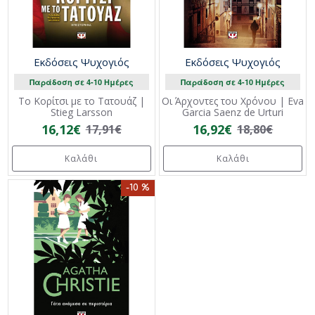
Εκδόσεις Ψυχογιός
Εκδόσεις Ψυχογιός
Παράδοση σε 4-10 Ημέρες
Παράδοση σε 4-10 Ημέρες
Το Κορίτσι με το Τατουάζ |
Οι Άρχοντες του Χρόνου | Eva
Stieg Larsson
Garcia Saenz de Urturi
16,12€
16,92€
17,91€
18,80€
Καλάθι
Καλάθι
-10 %