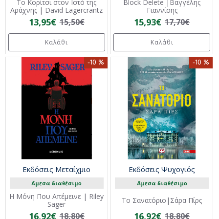
Το Κορίτσι στον Ιστό της
Block Delete |Βαγγέλης
Αράχνης | David Lagercrantz
Γιαννίσης
13,95€
15,93€
15,50€
17,70€
Καλάθι
Καλάθι
-10 %
-10 %
Εκδόσεις Μεταίχμιο
Εκδόσεις Ψυχογιός
Άμεσα διαθέσιμο
Άμεσα διαθέσιμο
Η Μόνη Που Απέμεινε | Riley
Το Σανατόριο|Σάρα Πίρς
Sager
16,92€
16,92€
18,80€
18,80€