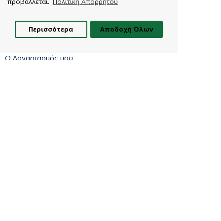
προβάλλεται.
Πολιτική Απορρήτου
Πολιτική Cookies
Πολιτική Απορρήτου
Περισσότερα
Αποδοχή Όλων
Εξυπηρέτηση Πελατών
Φίλτρα
Ο Λογαριασμός μου
Επικοινωνία
Φόρμα Επιστροφών
Τρόποι Πληρωμής
Τρόπος και Κόστος Παράδοσης
Φυλλάδια VICKO
Newsletter
Κάντε την εγγραφή σας στο Newsletter μας και δεν θα
χάσετε ούτε μία προσφορά
Εγγραφή