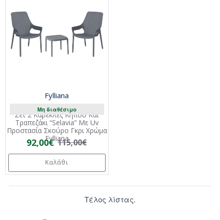
Fylliana
Μη διαθέσιμο
Σετ 2 Καρέκλες Κήπου Και
Τραπεζάκι “Selavia” Με Uv
Προστασία Σκούρο Γκρι Χρώμα
Fylliana
92,00€
115,00€
Καλάθι
Τέλος λίστας.