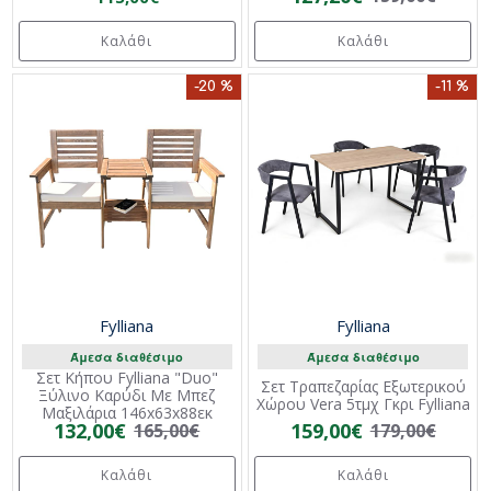
Καλάθι
Καλάθι
-20 %
-11 %
Fylliana
Fylliana
Άμεσα διαθέσιμο
Άμεσα διαθέσιμο
Σετ Κήπου Fylliana "Duo"
Σετ Τραπεζαρίας Εξωτερικού
Ξύλινο Καρύδι Με Μπεζ
Χώρου Vera 5τμχ Γκρι Fylliana
Μαξιλάρια 146x63x88εκ
132,00€
159,00€
165,00€
179,00€
Καλάθι
Καλάθι