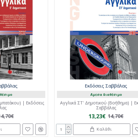
Σαββάλας
Εκδόσεις Σαββάλας
θέσιμο
Άμεσα διαθέσιμο
αμπατάκου) | Εκδόσεις
Αγγλικά ΣΤ' Δημοτικού (Βοήθημα) | Ε
λας
Σαββάλας
13,23€
14,70€
14,70€
ι
Καλάθι