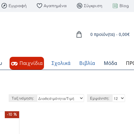
Εγγραφή
Αγαπημένα
Σύγκριση
Blog
0 προϊόν(τα) - 0,00€
υ
Παιχνίδια
Σχολικά
Βιβλία
Μόδα
ΠΡ
Ταξινόμηση:
Εμφάνιση:
-10 %