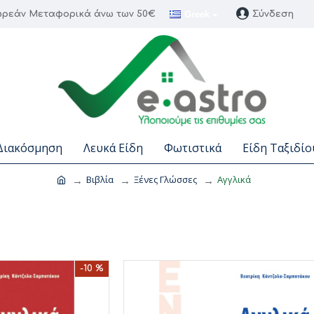
Greek
ρεάν Μεταφορικά άνω των 50€
Σύνδεση
Διακόσμηση
Λευκά Είδη
Φωτιστικά
Είδη Ταξιδίο
Βιβλία
Ξένες Γλώσσες
Αγγλικά
-10 %