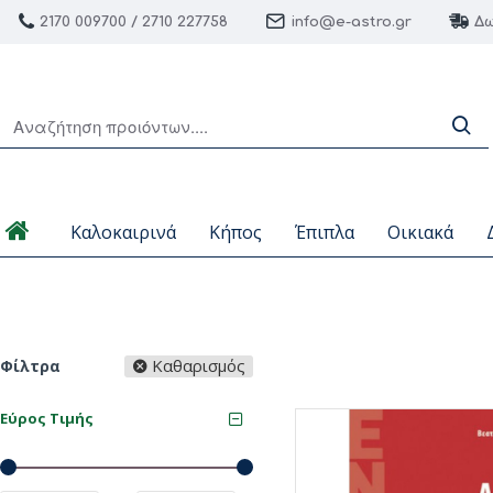
2170 009700 / 2710 227758
info@e-astro.gr
Δω
Καλοκαιρινά
Κήπος
Έπιπλα
Οικιακά
Καθαρισμός
Φίλτρα
Εύρος Τιμής