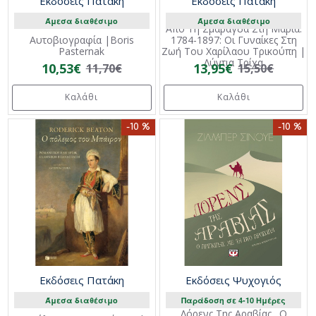
Εκδόσεις Πατάκη
Εκδόσεις Πατάκη
Άμεσα διαθέσιμο
Άμεσα διαθέσιμο
Από Τη Σμαράγδα Στη Μαρία.
Αυτοβιογραφία |Boris
1784-1897: Οι Γυναίκες Στη
Pasternak
Ζωή Του Χαρίλαου Τρικούπη |
Λύντια Τρίχα
10,53€
13,95€
11,70€
15,50€
Καλάθι
Καλάθι
-10 %
-10 %
Εκδόσεις Πατάκη
Εκδόσεις Ψυχογιός
Άμεσα διαθέσιμο
Παράδοση σε 4-10 Ημέρες
Λόρενς Της Αραβίας . Ο