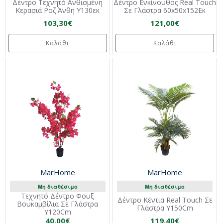
Δέντρο Τεχνητό Ανθισμένη
Δέντρο Ενκίνουθος Real Touch
Κερασιά Ροζ Άνθη Υ130εκ
Σε Γλάστρα 60x50x152Εκ
103,30€
121,00€
Καλάθι
Καλάθι
MarHome
MarHome
Μη διαθέσιμο
Μη διαθέσιμο
Τεχνητό Δέντρο Φουξ
Δέντρο Κέντια Real Touch Σε
Βουκαμβίλια Σε Γλάστρα
Γλάστρα Υ150Cm
Y120Cm
40,00€
119,40€