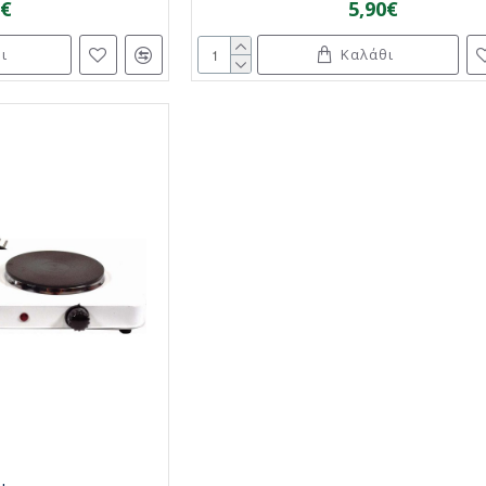
0€
5,90€
ι
Καλάθι