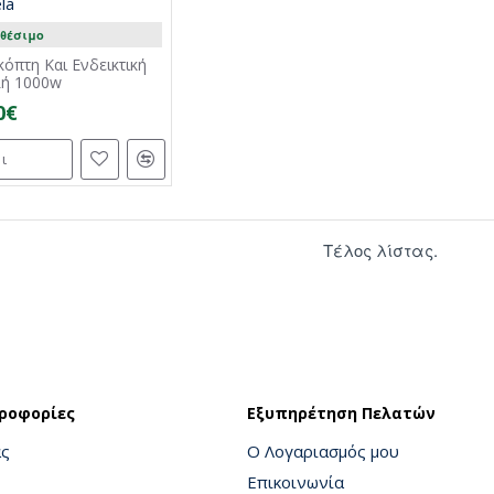
ela
θέσιμο
κόπτη Και Ενδεικτική
λή 1000w
0€
ι
Τέλος λίστας.
ροφορίες
Εξυπηρέτηση Πελατών
άς
Ο Λογαριασμός μου
Επικοινωνία