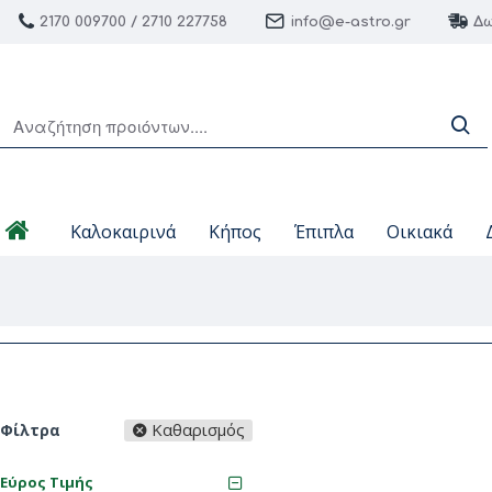
2170 009700 / 2710 227758
info@e-astro.gr
Δω
Καλοκαιρινά
Κήπος
Έπιπλα
Οικιακά
Καθαρισμός
Φίλτρα
Εύρος Τιμής