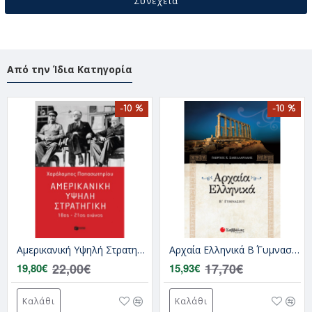
Συνέχεια
Από την Ίδια Κατηγορία
-10 %
-10 %
Αμερικανική Υψηλή Στρατηγική, 18ος – 21ος Αιώνας |Χαράλαμπος Παπασωτηρίου
Αρχαία Ελληνικά Β΄ Γυμνασίου | Εκδόσεις Σαββάλας
22,00€
17,70€
19,80€
15,93€
Καλάθι
Καλάθι