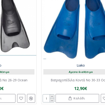
o
Liako
θέσιμο
Άμεσα διαθέσιμο
ά No 26-29 Ocean
Βατραχοπέδιλα Κοντά No 30-33 O
0€
12,90€
ι
Καλάθι