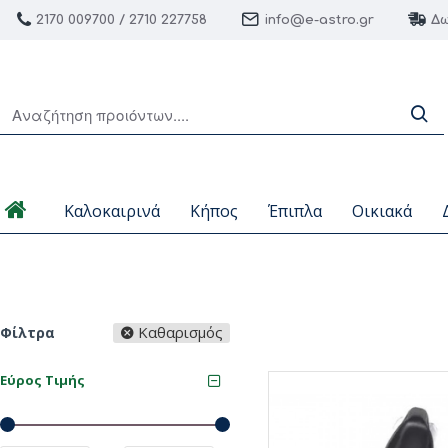
2170 009700 / 2710 227758
info@e-astro.gr
Δω
Καλοκαιρινά
Κήπος
Έπιπλα
Οικιακά
Καθαρισμός
Φίλτρα
Εύρος Τιμής