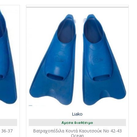
Liako
Άμεσα διαθέσιμο
 36-37
Βατραχοπέδιλα Κοντά Καουτσούκ No 42-43
Ocean