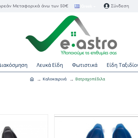
Greek
ρεάν Μεταφορικά άνω των 50€
Σύνδεση
Διακόσμηση
Λευκά Είδη
Φωτιστικά
Είδη Ταξιδίο
Καλοκαιρινά
Βατραχοπέδιλα