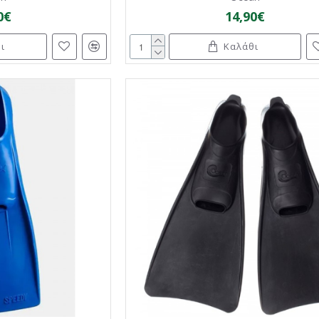
0€
14,90€
ι
Καλάθι