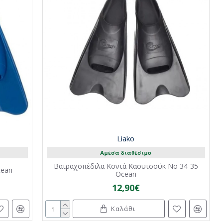
Liako
Άμεσα διαθέσιμο
Βατραχοπέδιλα Κοντά Καουτσούκ Νo 34-35
cean
Ocean
12,90€
Καλάθι