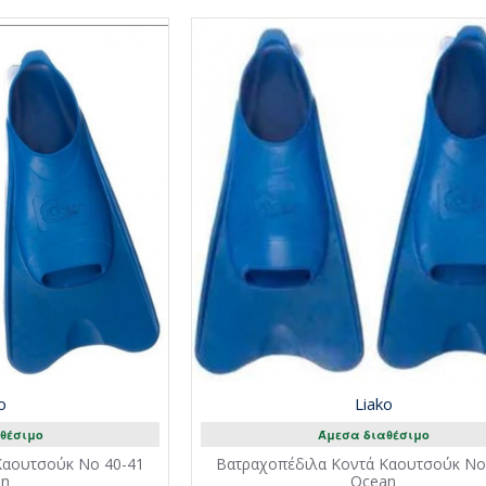
o
Liako
θέσιμο
Άμεσα διαθέσιμο
Καουτσούκ No 40-41
Βατραχοπέδιλα Κοντά Καουτσούκ Νo
an
Ocean