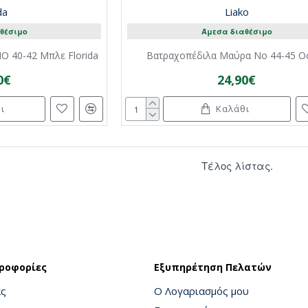
da
Liako
θέσιμο
Άμεσα διαθέσιμο
Ο 40-42 Μπλε Florida
Βατραχοπέδιλα Μαύρα No 44-45 O
0€
24,90€
ι
Καλάθι
Τέλος λίστας.
ροφορίες
Εξυπηρέτηση Πελατών
άς
Ο Λογαριασμός μου