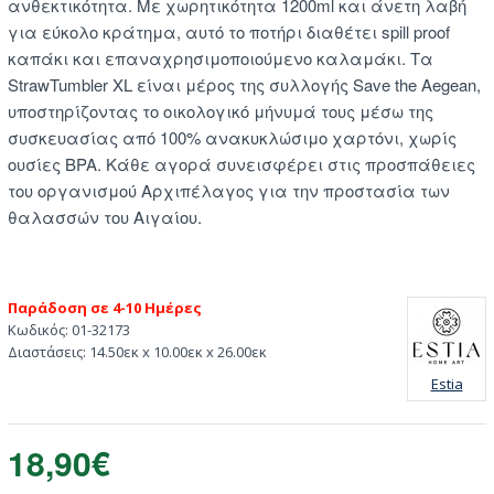
ανθεκτικότητα. Με χωρητικότητα 1200ml και άνετη λαβή
για εύκολο κράτημα, αυτό το ποτήρι διαθέτει spill proof
καπάκι και επαναχρησιμοποιούμενο καλαμάκι. Τα
StrawTumbler XL είναι μέρος της συλλογής Save the Aegean,
υποστηρίζοντας το οικολογικό μήνυμά τους μέσω της
συσκευασίας από 100% ανακυκλώσιμο χαρτόνι, χωρίς
ουσίες BPA. Κάθε αγορά συνεισφέρει στις προσπάθειες
του οργανισμού Αρχιπέλαγος για την προστασία των
θαλασσών του Αιγαίου.
Παράδοση σε 4-10 Ημέρες
Κωδικός:
01-32173
Διαστάσεις:
14.50εκ x 10.00εκ x 26.00εκ
Estia
18,90€