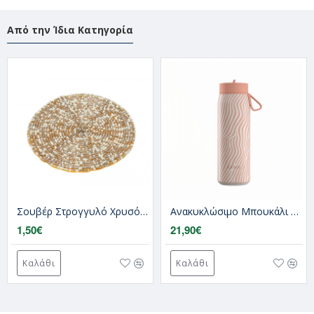
Από την Ίδια Κατηγορία
Σουβέρ Στρογγυλό Χρυσό 10Εκ
Ανακυκλώσιμο Μπουκάλι Θερμός Ανοξείδωτο BPA Free 500ml Soft Ripple Pulse Save The Aegean Estia
1,50€
21,90€
Καλάθι
Καλάθι