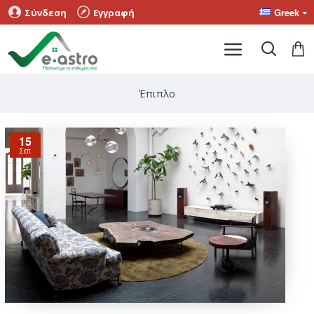
Greek
Σύνδεση
Εγγραφή
Έπιπλο
15
Σεπ