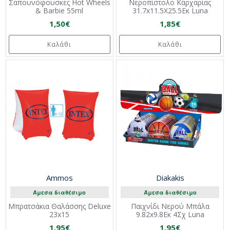
Σαπουνόφουσκες Hot Wheels
Νεροπίστολο Καρχαρίας
& Barbie 55ml
31.7x11.5Χ25.5Εκ Luna
1,50€
1,85€
Καλάθι
Καλάθι
Ammos
Diakakis
Άμεσα διαθέσιμο
Άμεσα διαθέσιμο
Μπρατσάκια Θαλάσσης Deluxe
Παιχνίδι Νερού Μπάλα
23x15
9.82x9.8Εκ 4Σχ Luna
1,95€
1,95€