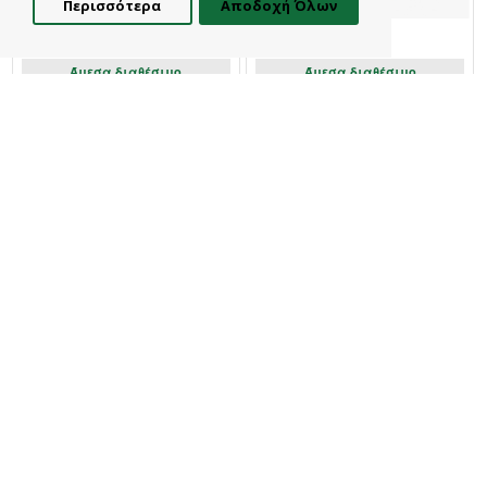
Περισσότερα
Αποδοχή Όλων
Φίλτρα
Ammos
Ammos
Άμεσα διαθέσιμο
Άμεσα διαθέσιμο
Σαπουνόφουσκες Stitch 120ml
Φουσκωτή Κουλούρα 56Εκ
Wand Disney & Marvel
Stitch Just Chill Bestway
2,95€
2,95€
Καλάθι
Καλάθι
Liako
Liako