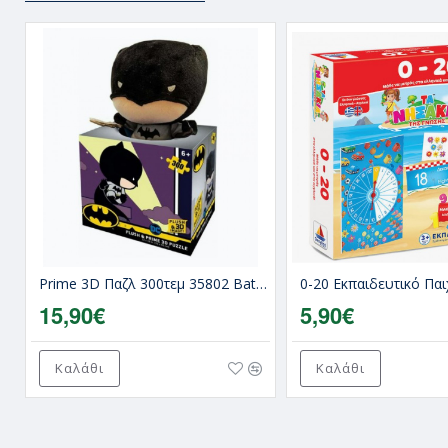
 & Emotions Για 1.5+ Ετών 23τμχ Lego
Prime 3D Παζλ 300τεμ 35802 Batman (3D Εικόνα + Λούτρινο Batman)
15,90€
5,90€
Καλάθι
Καλάθι