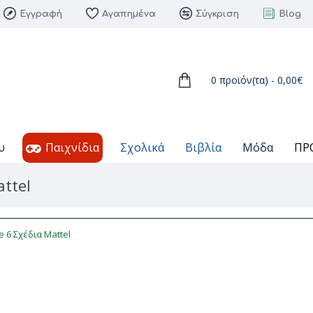
Εγγραφή
Αγαπημένα
Σύγκριση
Blog
0 προϊόν(τα) - 0,00€
υ
Παιχνίδια
Σχολικά
Βιβλία
Μόδα
ΠΡ
ttel
 6 Σχέδια Mattel