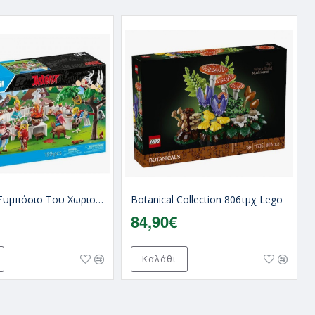
Asterix Το Συμπόσιο Tου Χωριού Tων Γαλατών για 5-99 Eτών Playmobil
Botanical Collection 806τμχ Lego
84,90€
Καλάθι