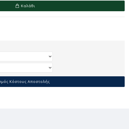
Καλάθι
σμός Κόστους Αποστολής