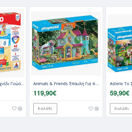
0-20 Εκπαιδευτικό Παιχνίδι Γνώσεων Τα Νησάκια Της Γνώσης Για 3+ Ετών
Animals & Friends Έπαυλη Για 4-10 Ετών Playmobil
119,90€
59,90€
Καλάθι
Καλάθι