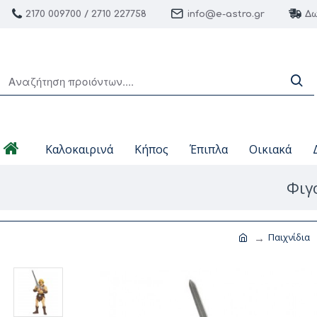
2170 009700 / 2710 227758
info@e-astro.gr
Δω
Καλοκαιρινά
Κήπος
Έπιπλα
Οικιακά
Φιγ
Παιχνίδια